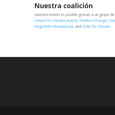
Nuestra coalición
Nuestra misión es posible gracias a un grupo de
United For Climate Justice
,
Flotilla 4 Change
,
Tie
Degrowth International
, and
Debt for Climate
.