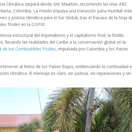
usticia Climática zarpará desde Sint Maarten, recorriendo las islas ABC
 Marta, Colombia. La misión impulsa una transición justa mundial más
es y justicia climática para el Sur Global, tras el fracaso de la hoja d
bles fósiles en la COP30.
encia estructural del imperialismo y el capitalismo fósil, la flotilla
 llevando las realidades del Caribe a la conversación global en la
á de los Combustibles Fósiles
, impulsada por Colombia y los Países
pertenecen al Reino de los Países Bajos, evidenciando la continuidad 
ión climática. El mensaje es claro: sin justicia, sin reparaciones y sin