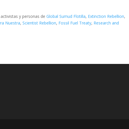
 activistas y personas de
Global Sumud Flotilla
,
Extinction Rebellion
,
rra Nuestra
,
Scientist Rebellion
,
Fossil Fuel Treaty
,
Research and