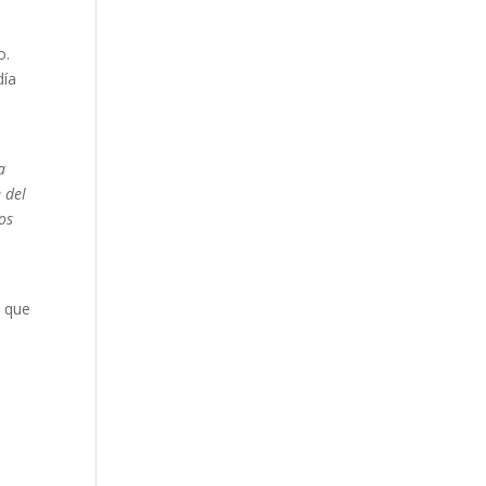
o.
día
a
 del
tos
o que