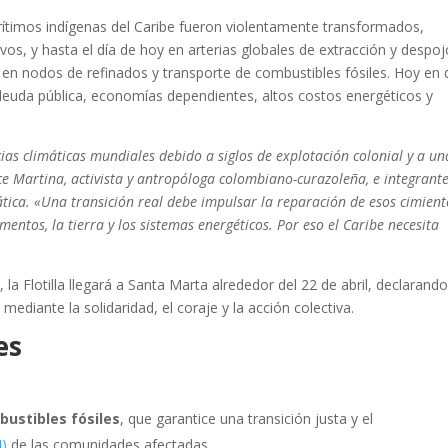
rítimos indígenas del Caribe fueron violentamente transformados,
vos, y hasta el día de hoy en arterias globales de extracción y despoj
on en nodos de refinados y transporte de combustibles fósiles. Hoy en 
a deuda pública, economías dependientes, altos costos energéticos y
icias climáticas mundiales debido a siglos de explotación colonial y a un
e Martina, activista y antropóloga colombiano-curazoleña, e integrante
imática. «Una transición real debe impulsar la reparación de esos cimien
mentos, la tierra y los sistemas energéticos. Por eso el Caribe necesita
la Flotilla llegará a Santa Marta alrededor del 22 de abril, declarand
mediante la solidaridad, el coraje y la acción colectiva.
es
bustibles fósiles
, que garantice una transición justa y el
I)
de las comunidades afectadas.