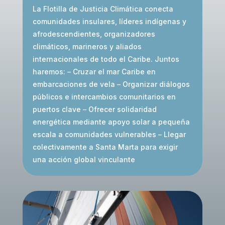
La Flotilla de Justicia Climática conecta
comunidades insulares, líderes indígenas y
afrodescendientes, organizadores
climáticos, marineros y aliados
internacionales de todo el Caribe. Juntos
haremos: – Cruzar el mar Caribe en
embarcaciones de vela – Organizar diálogos
públicos e intercambios comunitarios en
puertos clave – Ofrecer solidaridad
energética mediante apoyo solar a pequeña
escala a comunidades vulnerables – Llegar
colectivamente a Santa Marta para exigir
una acción global vinculante